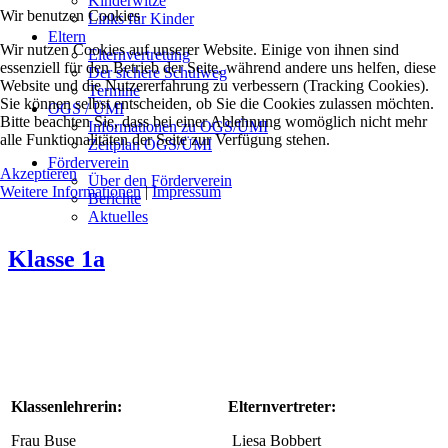
Kinderwitze
Wir benutzen Cookies
Links für Kinder
Eltern
Wir nutzen Cookies auf unserer Website. Einige von ihnen sind
Elternvertretung
essenziell für den Betrieb der Seite, während andere uns helfen, diese
Der sichere Schulweg
Website und die Nutzererfahrung zu verbessern (Tracking Cookies).
Termine
Sie können selbst entscheiden, ob Sie die Cookies zulassen möchten.
OGS / ÜMI
Bitte beachten Sie, dass bei einer Ablehnung womöglich nicht mehr
Informationen zu OGS/ÜMI
alle Funktionalitäten der Seite zur Verfügung stehen.
Zeitplan OGS/ÜMI
Förderverein
Akzeptieren
Über den Förderverein
Weitere Informationen
|
Impressum
Berichte
Aktuelles
Klasse 1a
Klassenlehrerin:
Elternvertreter:
Frau Buse
Liesa Bobbert