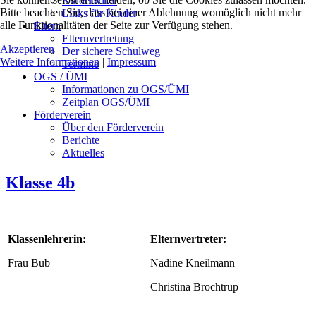
Kinderwitze
Bitte beachten Sie, dass bei einer Ablehnung womöglich nicht mehr
Links für Kinder
alle Funktionalitäten der Seite zur Verfügung stehen.
Eltern
Elternvertretung
Akzeptieren
Der sichere Schulweg
Weitere Informationen
|
Impressum
Termine
OGS / ÜMI
Informationen zu OGS/ÜMI
Zeitplan OGS/ÜMI
Förderverein
Über den Förderverein
Berichte
Aktuelles
Klasse 4b
Klassenlehrerin:
Elternvertreter:
Frau Bub
Nadine Kneilmann
Christina Brochtrup