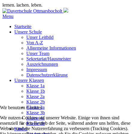
lernen. lachen. leben.
Menu
Startseite
Unsere Schule
Unser Leitbild
Von A-Z
Allgemeine Informationen
Unser Team
Sekretariat/Hausmeister
Auszeichnungen
Impressum
Datenschutzerklärung
Unsere Klassen
Klasse 1a
Klasse 1b
Klasse 2a
Klasse 2b
Klasse 3a
Wir benutzen Cookies
Klasse 3b
Wir nutzen Cookies auf unserer Website. Einige von ihnen sind
Klasse 4a
essenziell für den Betrieb der Seite, während andere uns helfen, diese
Klasse 4b
Website und die Nutzererfahrung zu verbessern (Tracking Cookies).
Kinder
Sie können selbst entscheiden, ob Sie die Cookies zulassen möchten.