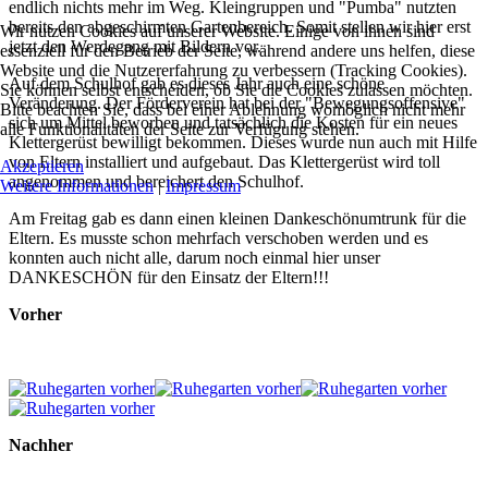
endlich nichts mehr im Weg. Kleingruppen und "Pumba" nutzten
bereits den abgeschirmten Gartenbereich. Somit stellen wir hier erst
Wir nutzen Cookies auf unserer Website. Einige von ihnen sind
jetzt den Werdegang mit Bildern vor.
essenziell für den Betrieb der Seite, während andere uns helfen, diese
Website und die Nutzererfahrung zu verbessern (Tracking Cookies).
Auf dem Schulhof gab es dieses Jahr auch eine schöne
Sie können selbst entscheiden, ob Sie die Cookies zulassen möchten.
Veränderung. Der Förderverein hat bei der "Bewegungsoffensive"
Bitte beachten Sie, dass bei einer Ablehnung womöglich nicht mehr
sich um Mittel beworben und tatsächlich die Kosten für ein neues
alle Funktionalitäten der Seite zur Verfügung stehen.
Klettergerüst bewilligt bekommen. Dieses wurde nun auch mit Hilfe
von Eltern installiert und aufgebaut. Das Klettergerüst wird toll
Akzeptieren
angenommen und bereichert den Schulhof.
Weitere Informationen
|
Impressum
Am Freitag gab es dann einen kleinen Dankeschönumtrunk für die
Eltern. Es musste schon mehrfach verschoben werden und es
konnten auch nicht alle, darum noch einmal hier unser
DANKESCHÖN für den Einsatz der Eltern!!!
Vorher
Nachher