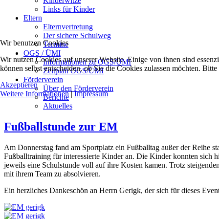
Kinderwitze
Links für Kinder
Eltern
Elternvertretung
Der sichere Schulweg
Wir benutzen Cookies
Termine
OGS / ÜMI
Wir nutzen Cookies auf unserer Website. Einige von ihnen sind essenzi
Informationen zu OGS/ÜMI
können selbst entscheiden, ob Sie die Cookies zulassen möchten. Bitte
Zeitplan OGS/ÜMI
Förderverein
Akzeptieren
Über den Förderverein
Weitere Informationen
|
Impressum
Berichte
Aktuelles
Fußballstunde zur EM
Am Donnerstag fand am Sportplatz ein Fußballtag außer der Reihe sta
Fußballtraining für interessierte Kinder an. Die Kinder konnten sich 
jeweils eine Schulstunde voll auf ihre Kosten kamen. Trotz steigenden
mit ihrem Team zu absolvieren.
Ein herzliches Dankeschön an Herrn Gerigk, der sich für dieses Even