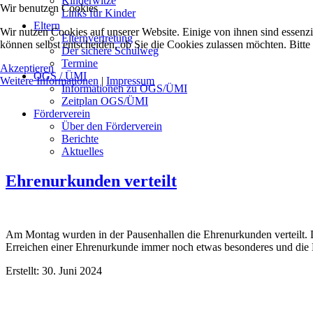
Kinderwitze
Wir benutzen Cookies
Links für Kinder
Eltern
Wir nutzen Cookies auf unserer Website. Einige von ihnen sind essenzi
Elternvertretung
können selbst entscheiden, ob Sie die Cookies zulassen möchten. Bitte
Der sichere Schulweg
Termine
Akzeptieren
OGS / ÜMI
Weitere Informationen
|
Impressum
Informationen zu OGS/ÜMI
Zeitplan OGS/ÜMI
Förderverein
Über den Förderverein
Berichte
Aktuelles
Ehrenurkunden verteilt
Am Montag wurden in der Pausenhallen die Ehrenurkunden verteilt. D
Erreichen einer Ehrenurkunde immer noch etwas besonderes und die Ki
Erstellt: 30. Juni 2024