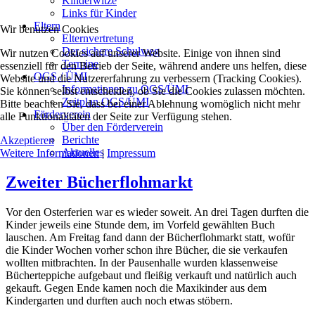
Kinderwitze
Links für Kinder
Eltern
Wir benutzen Cookies
Elternvertretung
Der sichere Schulweg
Wir nutzen Cookies auf unserer Website. Einige von ihnen sind
Termine
essenziell für den Betrieb der Seite, während andere uns helfen, diese
OGS / ÜMI
Website und die Nutzererfahrung zu verbessern (Tracking Cookies).
Informationen zu OGS/ÜMI
Sie können selbst entscheiden, ob Sie die Cookies zulassen möchten.
Zeitplan OGS/ÜMI
Bitte beachten Sie, dass bei einer Ablehnung womöglich nicht mehr
Förderverein
alle Funktionalitäten der Seite zur Verfügung stehen.
Über den Förderverein
Berichte
Akzeptieren
Aktuelles
Weitere Informationen
|
Impressum
Zweiter Bücherflohmarkt
Vor den Osterferien war es wieder soweit. An drei Tagen durften die
Kinder jeweils eine Stunde dem, im Vorfeld gewählten Buch
lauschen. Am Freitag fand dann der Bücherflohmarkt statt, wofür
die Kinder Wochen vorher schon ihre Bücher, die sie verkaufen
wollten mitbrachten. In der Pausenhalle wurden klassenweise
Bücherteppiche aufgebaut und fleißig verkauft und natürlich auch
gekauft. Gegen Ende kamen noch die Maxikinder aus dem
Kindergarten und durften auch noch etwas stöbern.