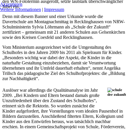
den WN-Fototermin ausgerollt, setzte lautstark überschwänglicher
Akzeptieren
Jubel ein.
Weitere Informationen
|
Impressum
Denn mit diesem Banner und einer Urkunde wurde die
Davertschule am Montagnachmittag in Recklinghausen von NRW-
Schulministerin Sylvia Löhrmann als „Schule der Zukunft“
zertifiziert – gemeinsam mit 21 anderen Schulen aus Gelsenkirchen
sowie den Kreisen Coesfeld und Recklinghausen.
Vom Ministerium ausgezeichnet wird die Umgestaltung des
Schulhofes in den Jahren 2009 bis 2011 als Spielraum für Kinder.
„Besonders wichtig war dabei der Aspekt, die Kinder in die
naturhafte Gestaltung einzubeziehen, damit sie Verantwortung
übernehmen und ihr Umfeld dauerhaft erhalten“, nennt Angelika
Trillsch das pädagogische Ziel des Schulhofprojektes: die „Bildung
zur Nachhaltigkeit“.
Auslöser war allerdings die Qualitätsanalyse im Jahr
2009. „Bei Kindern und Eltern bestand damals große
Unzufriedenheit über den Zustand des Schulhofes“,
erinnert sich die Rektorin. So wurden zunächst die
Kinder aufgefordert, ihre Vorstellungen vom idealen Pausenhof in
Bildern darzustellen. Anschließend filterten Eltern, Kollegium und
Kinder aus den Entwürfen heraus, was tatsächlich machbar
erschien. In einem Gemeinschaftsprojekt von Schule, Förderverein,