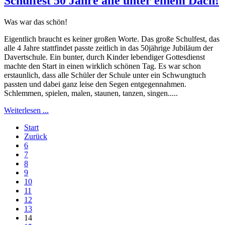
Schulfest 50 Jahre alle unter einem Dach!
Was war das schön!
Eigentlich braucht es keiner großen Worte. Das große Schulfest, das
alle 4 Jahre stattfindet passte zeitlich in das 50jährige Jubiläum der
Davertschule. Ein bunter, durch Kinder lebendiger Gottesdienst
machte den Start in einen wirklich schönen Tag. Es war schon
erstaunlich, dass alle Schüler der Schule unter ein Schwungtuch
passten und dabei ganz leise den Segen entgegennahmen.
Schlemmen, spielen, malen, staunen, tanzen, singen.....
Weiterlesen ...
Start
Zurück
6
7
8
9
10
11
12
13
14