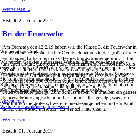
Weiterlesen ...
Erstellt: 25. Februar 2019
Bei der Feuerwehr
Am Dienstag den 12.2.19 haben wir, die Klasse 3, die Feuerwehr in
Wir benutzen Cookies
Ottmarsbocholt besucht. Herr Overbeck hat uns in der großen Halle
empfangen. Er hat uns in das Besprechungszimmer geführt. Er hat
Wir nutzen Cookies auf unserer Website. Einige von ihnen sind
uns auch erklärt, dass jeder Feuerwehrmann einen Erste-Hilfe-Kurs
essenziell für den Betrieb der Seite, während andere uns helfen, diese
gemacht hat. Herr Overbeck hat uns auch gesagt, dass die
Website und die Nutzererfahrung zu verbessern (Tracking Cookies).
Feuerwehr in Ottmarsbocholt freiwillig ist und dass es in großen
Sie können selbst entscheiden, ob Sie die Cookies zulassen möchten.
Städten mit über 300.000 Menschen eine Berufsfeuerwehr vor Ort
Bitte beachten Sie, dass bei einer Ablehnung womöglich nicht mehr
gibt. Herr Overbeck hat uns auch die Ausrüstung der
alle Funktionalitäten der Seite zur Verfügung stehen.
Feuerwehrleute gezeigt. Zum Schluss haben wir draußen ein ganzes
Feuerwehrauto angeschaut und er hat uns alles gezeigt, was drin ist.
Akzeptieren
Wir durften die große schwere Schneidezange heben und ein Kind
Weitere Informationen
|
Impressum
durfte eine Maske aufsetzen. Es war sehr interessant.
Weiterlesen ...
Erstellt: 01. Februar 2019