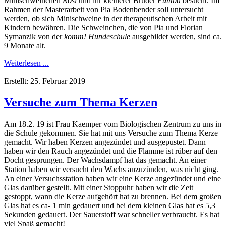
Minischweinchen
Rosi
und ihr kleinerer Bruder
Pumba
besucht. Im
Rahmen der Masterarbeit von Pia Bodenbender soll untersucht
werden, ob sich Minischweine in der therapeutischen Arbeit mit
Kindern bewähren. Die Schweinchen, die von Pia und Florian
Symanzik von der
komm! Hundeschule
ausgebildet werden, sind ca.
9 Monate alt.
Weiterlesen ...
Erstellt: 25. Februar 2019
Versuche zum Thema Kerzen
Am 18.2. 19 ist Frau Kaemper vom Biologischen Zentrum zu uns in
die Schule gekommen. Sie hat mit uns Versuche zum Thema Kerze
gemacht. Wir haben Kerzen angezündet und ausgepustet. Dann
haben wir den Rauch angezündet und die Flamme ist rüber auf den
Docht gesprungen. Der Wachsdampf hat das gemacht. An einer
Station haben wir versucht den Wachs anzuzünden, was nicht ging.
An einer Versuchsstation haben wir eine Kerze angezündet und eine
Glas darüber gestellt. Mit einer Stoppuhr haben wir die Zeit
gestoppt, wann die Kerze aufgehört hat zu brennen. Bei dem großen
Glas hat es ca- 1 min gedauert und bei dem kleinen Glas hat es 5,3
Sekunden gedauert. Der Sauerstoff war schneller verbraucht. Es hat
viel Spaß gemacht!