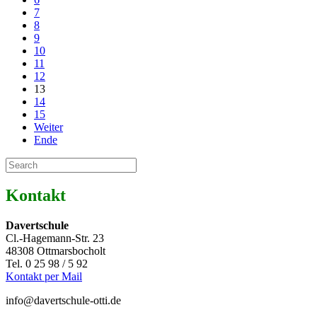
7
8
9
10
11
12
13
14
15
Weiter
Ende
Kontakt
Davertschule
Cl.-Hagemann-Str. 23
48308 Ottmarsbocholt
Tel. 0 25 98 / 5 92
Kontakt per Mail
info@davertschule-otti.de