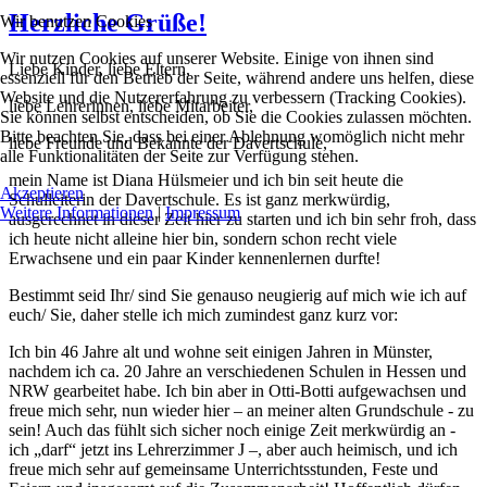
Herzliche Grüße!
Wir benutzen Cookies
Wir nutzen Cookies auf unserer Website. Einige von ihnen sind
Liebe Kinder, liebe Eltern,
essenziell für den Betrieb der Seite, während andere uns helfen, diese
Website und die Nutzererfahrung zu verbessern (Tracking Cookies).
liebe Lehrerinnen, liebe Mitarbeiter,
Sie können selbst entscheiden, ob Sie die Cookies zulassen möchten.
Bitte beachten Sie, dass bei einer Ablehnung womöglich nicht mehr
liebe Freunde und Bekannte der Davertschule,
alle Funktionalitäten der Seite zur Verfügung stehen.
mein Name ist Diana Hülsmeier und ich bin seit heute die
Akzeptieren
Schulleiterin der Davertschule. Es ist ganz merkwürdig,
Weitere Informationen
|
Impressum
ausgerechnet in dieser Zeit hier zu starten und ich bin sehr froh, dass
ich heute nicht alleine hier bin, sondern schon recht viele
Erwachsene und ein paar Kinder kennenlernen durfte!
Bestimmt seid Ihr/ sind Sie genauso neugierig auf mich wie ich auf
euch/ Sie, daher stelle ich mich zumindest ganz kurz vor:
Ich bin 46 Jahre alt und wohne seit einigen Jahren in Münster,
nachdem ich ca. 20 Jahre an verschiedenen Schulen in Hessen und
NRW gearbeitet habe. Ich bin aber in Otti-Botti aufgewachsen und
freue mich sehr, nun wieder hier – an meiner alten Grundschule - zu
sein! Auch das fühlt sich sicher noch einige Zeit merkwürdig an -
ich „darf“ jetzt ins Lehrerzimmer J –, aber auch heimisch, und ich
freue mich sehr auf gemeinsame Unterrichtsstunden, Feste und