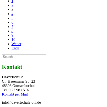
1
2
3
4
5
6
7
8
9
10
Weiter
Ende
Kontakt
Davertschule
Cl.-Hagemann-Str. 23
48308 Ottmarsbocholt
Tel. 0 25 98 / 5 92
Kontakt per Mail
info@davertschule-otti.de