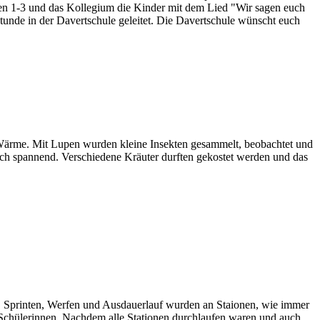
ssen 1-3 und das Kollegium die Kinder mit dem Lied "Wir sagen euch
stunde in der Davertschule geleitet. Die Davertschule wünscht euch
 Wärme. Mit Lupen wurden kleine Insekten gesammelt, beobachtet und
och spannend. Verschiedene Kräuter durften gekostet werden und das
ng, Sprinten, Werfen und Ausdauerlauf wurden an Staionen, wie immer
d Schülerinnen. Nachdem alle Stationen durchlaufen waren und auch