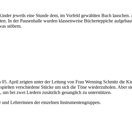
 Kinder jeweils eine Stunde dem, im Vorfeld gewählten Buch lauschen. 
hten. In der Pausenhalle wurden klassenweise Bücherteppiche aufgebau
was stöbern.
 Am 05. April zeigten unter der Leitung von Frau Wenning Schmitz die K
spielten verschiedene Stücke um sich die Töne wiederzuholen. Aber sie
d, um bei zwei Liedern zusätzlich gesanglich zu unterstützen.
rer und Lehrerinnen der einzelnen Instrumentengruppen.