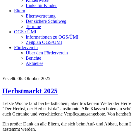
Kinderwitze
Links für Kinder
Eltern
Elternvertretung
Der sichere Schulweg
Termine
OGS / ÜMI
Informationen zu OGS/ÜMI
Zeitplan OGS/ÜMI
Förderverein
Über den Förderverein
Berichte
Aktuelles
Erstellt: 06. Oktober 2025
Herbstmarkt 2025
Letzte Woche fand bei herbstlichem, aber trockenem Wetter der Herb
"Der Herbst, der Herbst ist da" anstimmte. Alle Klassen boten an sch
auch Getränke und verschiedene Verpflegungsangebote. Von herzhaft b
Ein großer Dank an alle Eltern, die sich beim Auf- und Abbau, beim E
gestemmt werden.