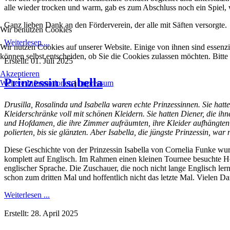
alle wieder trocken und warm, gab es zum Abschluss noch ein Spiel, 
Ganz lieben Dank an den Förderverein, der alle mit Säften versorgte.
Wir benutzen Cookies
Weiterlesen ...
Wir nutzen Cookies auf unserer Website. Einige von ihnen sind essenzi
können selbst entscheiden, ob Sie die Cookies zulassen möchten. Bitte
Erstellt: 01. Juli 2025
Akzeptieren
Prinzessin Isabella
Weitere Informationen
|
Impressum
Drusilla, Rosalinda und Isabella waren echte Prinzessinnen. Sie hatte
Kleiderschränke voll mit schönen Kleidern. Sie hatten Diener, die ihn
und Hofdamen, die ihre Zimmer aufräumten, ihre Kleider aufhängten
polierten, bis sie glänzten. Aber Isabella, die jüngste Prinzessin, war n
Diese Geschichte von der Prinzessin Isabella von Cornelia Funke wur
komplett auf Englisch. Im Rahmen einen kleinen Tournee besuchte Her
englischer Sprache. Die Zuschauer, die noch nicht lange Englisch le
schon zum dritten Mal und hoffentlich nicht das letzte Mal. Vielen D
Weiterlesen ...
Erstellt: 28. April 2025