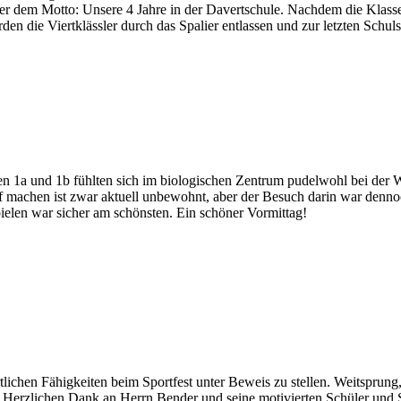
 unter dem Motto: Unsere 4 Jahre in der Davertschule. Nachdem die Kla
den die Viertklässler durch das Spalier entlassen und zur letzten Schul
en 1a und 1b fühlten sich im biologischen Zentrum pudelwohl bei der
af machen ist zwar aktuell unbewohnt, aber der Besuch darin war denn
pielen war sicher am schönsten. Ein schöner Vormittag!
rtlichen Fähigkeiten beim Sportfest unter Beweis zu stellen. Weitspru
zt. Herzlichen Dank an Herrn Bender und seine motivierten Schüler un